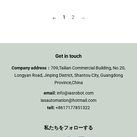
価
価
格
格
←
1
2
→
Get in touch
Company address：
709,Tailian Commercial Building, No.20,
Longyan Road, Jinping District, Shantou City, Guangdong
Province,China
email:
info@iasrobot.com
iasautomation@hotmail.com
tell:
+8617177851322
私たちをフォローする