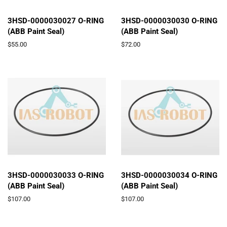
3HSD-0000030027 O-RING
3HSD-0000030030 O-RING
(ABB Paint Seal)
(ABB Paint Seal)
通
$55.00
通
$72.00
常
常
価
価
格
格
3HSD-0000030033 O-RING
3HSD-0000030034 O-RING
(ABB Paint Seal)
(ABB Paint Seal)
通
$107.00
通
$107.00
常
常
価
価