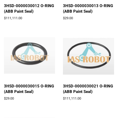
3HSD-0000030012 O-RING
3HSD-0000030013 O-RING
(ABB Paint Seal)
(ABB Paint Seal)
通
$111,111.00
通
$29.00
常
常
価
価
格
格
3HSD-0000030015 O-RING
3HSD-0000030021 O-RING
(ABB Paint Seal)
(ABB Paint Seal)
通
$29.00
通
$111,111.00
常
常
価
価
格
格