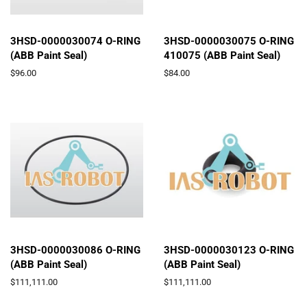
3HSD-0000030074 O-RING
3HSD-0000030075 O-RING
(ABB Paint Seal)
410075 (ABB Paint Seal)
通
$96.00
通
$84.00
常
常
価
価
格
格
3HSD-0000030086 O-RING
3HSD-0000030123 O-RING
(ABB Paint Seal)
(ABB Paint Seal)
通
$111,111.00
通
$111,111.00
常
常