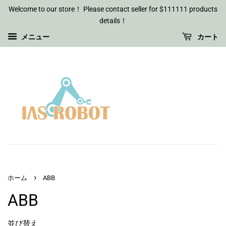
Welcome to our store！ Please contact seller for $111111 products
details！
メニュー
カート
›
ホーム
ABB
ABB
並び替え