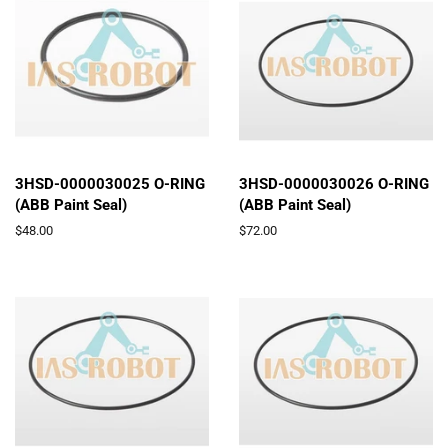
3HSD-0000030025 O-RING
3HSD-0000030026 O-RING
(ABB Paint Seal)
(ABB Paint Seal)
通
$48.00
通
$72.00
常
常
価
価
格
格