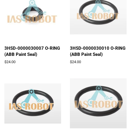
3HSD-0000030007 O-RING
3HSD-0000030010 O-RING
(ABB Paint Seal)
(ABB Paint Seal)
通
$24.00
通
$24.00
常
常
価
価
格
格